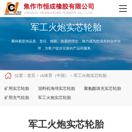

军工火炮实芯轮胎
秉持着坚持品质、责任、精新、执着的理念，致力成为您满意的合作伙
伴，为客户提供完善的产品和服务。



位置：
首页
>
xk体育（中国）
>
军工火炮实芯轮胎
矿用实芯轮胎
混料机海绵实芯轮胎
聚氨酯填充实芯轮胎
矿用充气轮胎
军工火炮实芯轮胎
军工火炮实芯轮胎