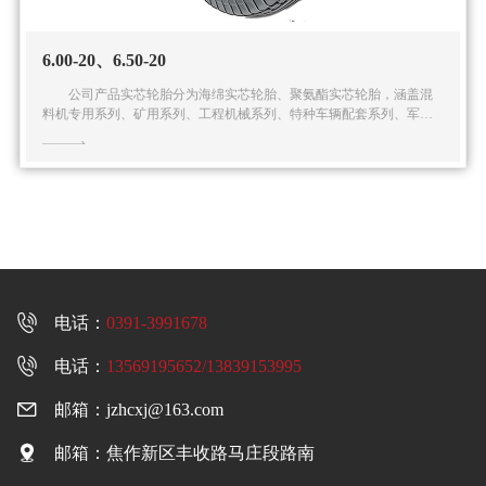
6.00-20、6.50-20
公司产品实芯轮胎分为海绵实芯轮胎、聚氨酯实芯轮胎，涵盖混
料机专用系列、矿用系列、工程机械系列、特种车辆配套系列、军用
系列在内的五大系列多种规格的实芯轮胎产品。公司还可根据客户的
特殊需求提供全面的解

电话：
0391-3991678

电话：
13569195652/13839153995

邮箱：
jzhcxj@163.com

邮箱：焦作新区丰收路马庄段路南