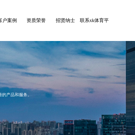
客户案例
资质荣誉
招贤纳士
联系xk体育平
台
CASE
HONOR
JOIN
CONTACT
善的产品和服务。