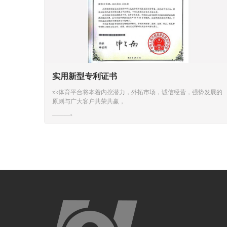
实用新型专利证书
xk体育平台将本着内挖潜力，外拓市场，诚信经营，强势发展的
原则与广大客户共荣共赢，