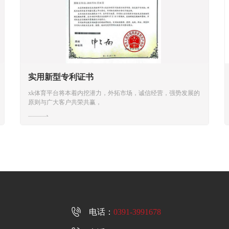
实用新型专利证书
xk体育平台将本着内挖潜力，外拓市场，诚信经营，强势发展的
原则与广大客户共荣共赢，

电话：
0391-3991678