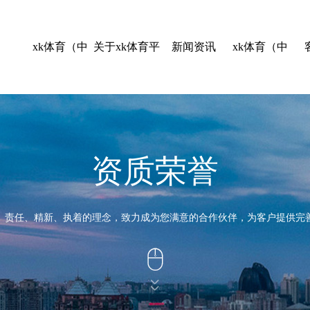
xk体育（中
关于xk体育平
新闻资讯
xk体育（中
国）
台
国）
HOME
ABOUT
NEWS
PRODUCT
资质荣誉
、责任、精新、执着的理念，致力成为您满意的合作伙伴，为客户提供完


