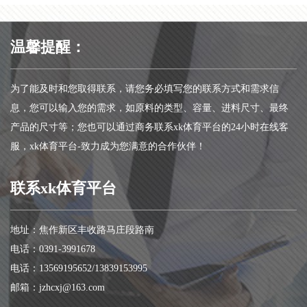
温馨提醒：
为了能及时和您取得联系，请您务必填写您的联系方式和需求信
息，您可以输入您的需求，如原料的类型、容量、进料尺寸、最终
产品的尺寸等；您也可以通过商务联系xk体育平台的24小时在线客
服，xk体育平台-致力成为您满意的合作伙伴！
联系xk体育平台
地址：焦作新区丰收路马庄段路南
电话：0391-3991678
电话：13569195652/13839153995
邮箱：jzhcxj@163.com