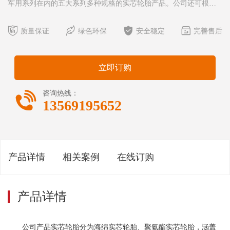
军用系列在内的五大系列多种规格的实芯轮胎产品。公司还可根据
客户的特殊需求提供全面的解决方案，进行定制化生产，以提高实




芯轮胎的承载能力。 公司产品充气轮胎涵盖工业车辆系列、工
质量保证
绿色环保
安全稳定
完善售后
程机械车辆系列、矿用设备车辆系列在内的三大系列多种规
格。 实芯轮胎优越性与应用： 海绵实芯轮胎具有承载能力
立即订购

咨询热线：
13569195652
产品详情
相关案例
在线订购
产品详情
公司产品实芯轮胎分为海绵实芯轮胎、聚氨酯实芯轮胎，涵盖