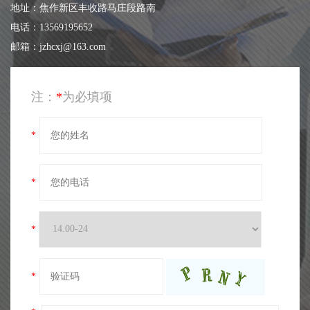
地址：焦作新区丰收路马庄段路南
电话：13569195652
邮箱：jzhcxj@163.com
注：
*
为必填项
*
*
*
*