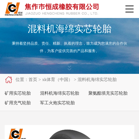

混料机海绵实芯轮胎
秉持着坚持品质、责任、精新、执着的理念，致力成为您满意的合作伙
伴，为客户提供完善的产品和服务。



位置：
首页
>
xk体育（中国）
>
混料机海绵实芯轮胎
矿用实芯轮胎
混料机海绵实芯轮胎
聚氨酯填充实芯轮胎
矿用充气轮胎
军工火炮实芯轮胎