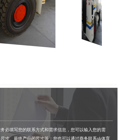
胎
您务必填写您的联系方式和需求信息，您可以输入您的需
尺寸、最终产品的尺寸等；您也可以通过商务联系xk体育