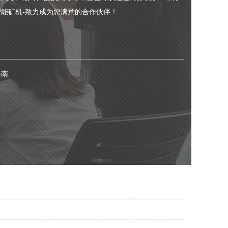
智能矿机-致力成为您满意的合作伙伴！
路南