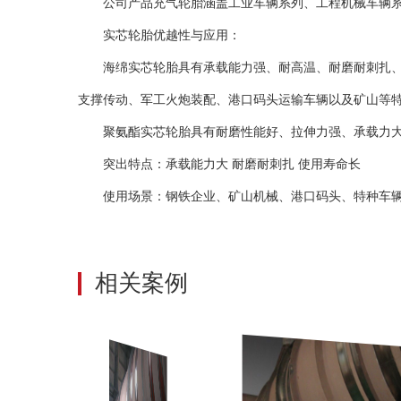
公司产品充气轮胎涵盖工业车辆系列、工程机械车辆系
实芯轮胎优越性与应用：
海绵实芯轮胎具有承载能力强、耐高温、耐磨耐刺扎、使
支撑传动、军工火炮装配、港口码头运输车辆以及矿山等
聚氨酯实芯轮胎具有耐磨性能好、拉伸力强、承载力大
突出特点：承载能力大 耐磨耐刺扎 使用寿命长
使用场景：钢铁企业、矿山机械、港口码头、特种车
相关案例