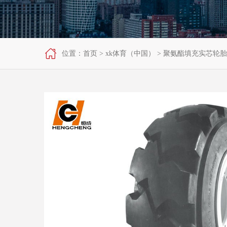

位置：
首页
>
xk体育（中国）
>
聚氨酯填充实芯轮胎