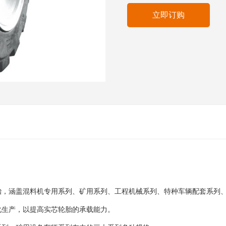
立即订购
涵盖混料机专用系列、矿用系列、工程机械系列、特种车辆配套系列、
化生产，以提高实芯轮胎的承载能力。