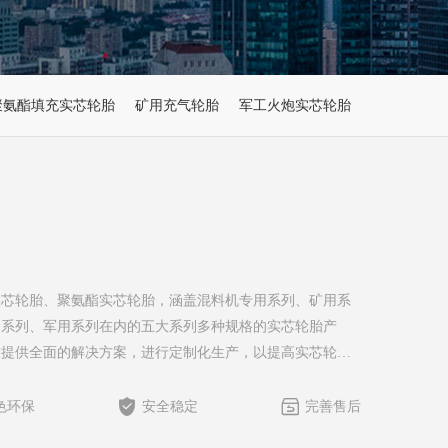
聚氨酯填充实芯轮胎
矿用充气轮胎
军工火炮实芯轮胎
轮胎、聚氨酯实芯轮胎，涵盖混料机专用系列、矿用系
套系列、军用系列在内的五大系列多种规格的实芯轮胎产
求提供全面的解决方案，进行定制化生产，以提高实芯轮胎
胎涵盖工业车辆系列、工程机械车辆系列、矿用设备车辆


 实芯轮胎优越性与应用： 海绵实芯轮胎具有承载能
色环保
安全稳定
完善售后