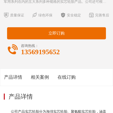
军用系列在内的五大系列多种规格的实芯轮胎产品。公司还可根据
客户的特殊需求提供全面的解决方案，进行定制化生产，以提高实




芯轮胎的承载能力。 公司产品充气轮胎涵盖工业车辆系列、工
质量保证
绿色环保
安全稳定
完善售后
程机械车辆系列、矿用设备车辆系列在内的三大系列多种规
格。 实芯轮胎优越性与应用： 海绵实芯轮胎具有承载能力
立即订购

咨询热线：
13569195652
产品详情
相关案例
在线订购
产品详情
公司产品实芯轮胎分为海绵实芯轮胎、聚氨酯实芯轮胎，涵盖