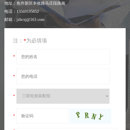
地址：焦作新区丰收路马庄段路南
电话：13569195652
邮箱：jzhcxj@163.com
注：
*
为必填项
*
*
*
*