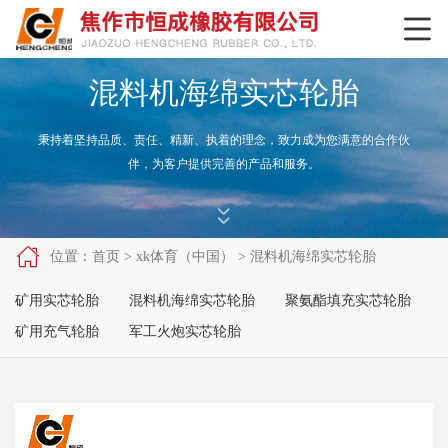

混料机海绵实芯轮胎
秉持着坚持品质、责任、精新、执着的理念，致力成为您满意的合作伙
伴，为客户提供完善的产品和服务。



位置：
首页
>
xk体育（中国）
>
混料机海绵实芯轮胎
矿用实芯轮胎
混料机海绵实芯轮胎
聚氨酯填充实芯轮胎
矿用充气轮胎
军工火炮实芯轮胎