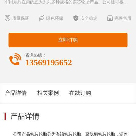
军用系列在内的五大系列多种规格的实芯轮胎产品。公司还可根据
客户的特殊需求提供全面的解决方案，进行定制化生产，以提高实




芯轮胎的承载能力。 公司产品充气轮胎涵盖工业车辆系列、工
质量保证
绿色环保
安全稳定
完善售后
程机械车辆系列、矿用设备车辆系列在内的三大系列多种规
格。 实芯轮胎优越性与应用： 海绵实芯轮胎具有承载能力
立即订购

咨询热线：
13569195652
产品详情
相关案例
在线订购
产品详情
公司产品实芯轮胎分为海绵实芯轮胎、聚氨酯实芯轮胎，涵盖