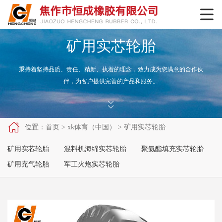

矿用实芯轮胎
秉持着坚持品质、责任、精新、执着的理念，致力成为您满意的合作伙
伴，为客户提供完善的产品和服务。



位置：
首页
>
xk体育（中国）
>
矿用实芯轮胎
矿用实芯轮胎
混料机海绵实芯轮胎
聚氨酯填充实芯轮胎
矿用充气轮胎
军工火炮实芯轮胎