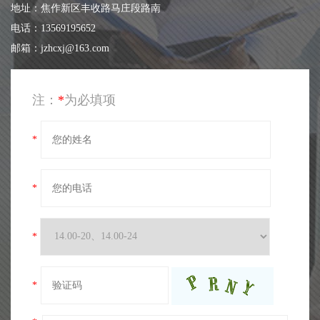
地址：焦作新区丰收路马庄段路南
电话：13569195652
邮箱：jzhcxj@163.com
注：
*
为必填项
*
*
*
*