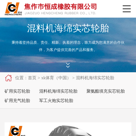

混料机海绵实芯轮胎
秉持着坚持品质、责任、精新、执着的理念，致力成为您满意的合作伙
伴，为客户提供完善的产品和服务。



位置：
首页
>
xk体育（中国）
>
混料机海绵实芯轮胎
矿用实芯轮胎
混料机海绵实芯轮胎
聚氨酯填充实芯轮胎
矿用充气轮胎
军工火炮实芯轮胎