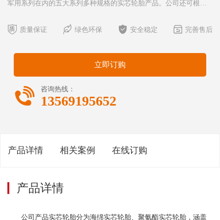
军用系列在内的五大系列多种规格的实芯轮胎产品。公司还可根据
客户的特殊需求提供全面的解决方案，进行定制化生产，以提高实




芯轮胎的承载能力。 公司产品充气轮胎涵盖工业车辆系列、工
质量保证
绿色环保
安全稳定
完善售后
程机械车辆系列、矿用设备车辆系列在内的三大系列多种规
格。 实芯轮胎优越性与应用： 海绵实芯轮胎具有承载能力
立即订购

咨询热线：
13569195652
产品详情
相关案例
在线订购
产品详情
公司产品实芯轮胎分为海绵实芯轮胎、聚氨酯实芯轮胎，涵盖