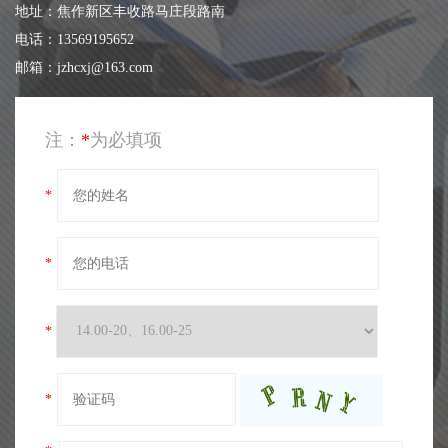
地址：焦作新区丰收路马庄段路南
电话：13569195652
邮箱：jzhcxj@163.com
注：
*
为必填项
*
*
*
*