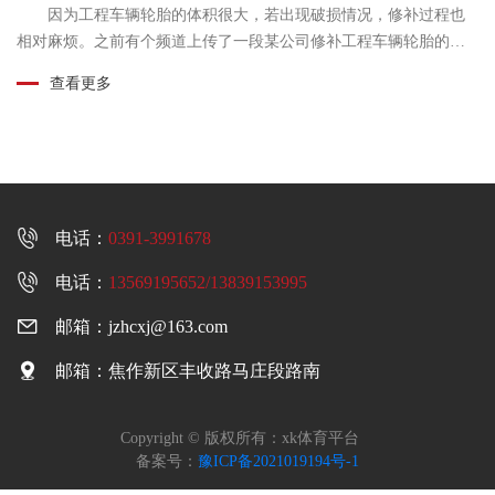
因为工程车辆轮胎的体积很大，若出现破损情况，修补过程也
相对麻烦。之前有个频道上传了一段某公司修补工程车辆轮胎的整
个过程，虽然可能完全不知道他们究竟在干嘛，但......
查看更多

电话：
0391-3991678

电话：
13569195652/13839153995

邮箱：
jzhcxj@163.com

邮箱：焦作新区丰收路马庄段路南
Copyright © 版权所有：xk体育平台
备案号：
豫ICP备2021019194号-1