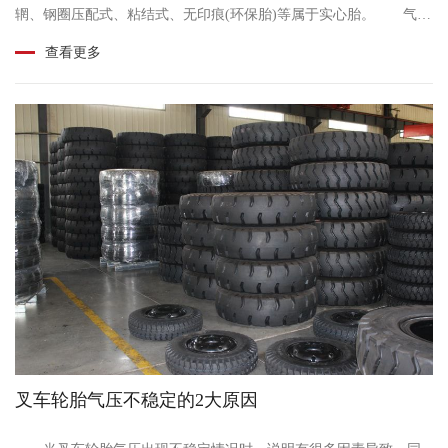
辋、钢圈压配式、粘结式、无印痕(环保胎)等属于实心胎。 气轮
胎轮辋安装于充气轮胎用轮辋上的实心胎;钢圈......
查看更多
叉车轮胎气压不稳定的2大原因