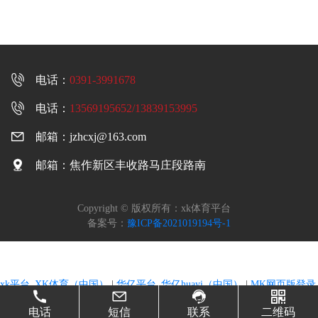

电话：
0391-3991678

电话：
13569195652/13839153995

邮箱：
jzhcxj@163.com

邮箱：焦作新区丰收路马庄段路南
Copyright © 版权所有：xk体育平台
备案号：
豫ICP备2021019194号-1
xk平台_XK体育（中国）
|
华亿平台_华亿huayi（中国）
|
MK网页版登录




入口
|
中国·MK体育（恩波利）官方网站
|
MK在线
|
mk网
|
xk体育平台
|
电话
短信
联系
二维码
MK手机站·官方版在线
|
MK体育在线注册
|